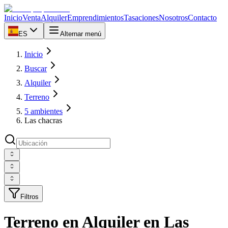
Inicio
Venta
Alquiler
Emprendimientos
Tasaciones
Nosotros
Contacto
ES
Alternar menú
Inicio
Buscar
Alquiler
Terreno
5 ambientes
Las chacras
Filtros
Terreno en Alquiler en Las