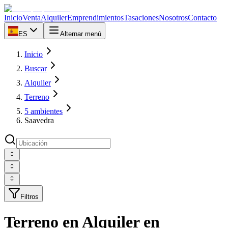
Inicio
Venta
Alquiler
Emprendimientos
Tasaciones
Nosotros
Contacto
ES
Alternar menú
Inicio
Buscar
Alquiler
Terreno
5 ambientes
Saavedra
Filtros
Terreno en Alquiler en