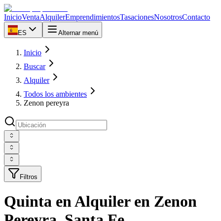
Inicio
Venta
Alquiler
Emprendimientos
Tasaciones
Nosotros
Contacto
ES
Alternar menú
Inicio
Buscar
Alquiler
Todos los ambientes
Zenon pereyra
Filtros
Quinta en Alquiler en Zenon
Pereyra, Santa Fe