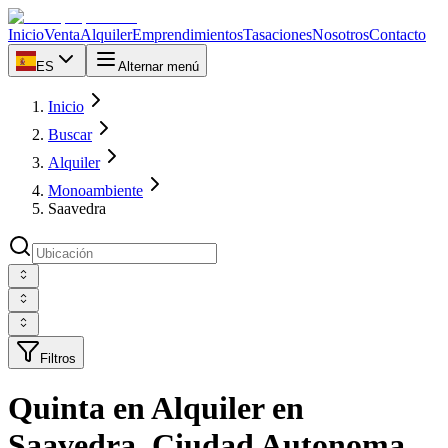
Inicio
Venta
Alquiler
Emprendimientos
Tasaciones
Nosotros
Contacto
ES
Alternar menú
Inicio
Buscar
Alquiler
Monoambiente
Saavedra
Filtros
Quinta en Alquiler en
Saavedra, Ciudad Autonoma