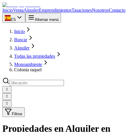
Inicio
Venta
Alquiler
Emprendimientos
Tasaciones
Nosotros
Contacto
ES
Alternar menú
Inicio
Buscar
Alquiler
Todas las propiedades
Monoambiente
Colonia raquel
Filtros
Propiedades en Alquiler en