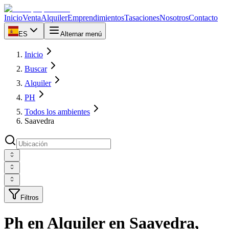
Inicio
Venta
Alquiler
Emprendimientos
Tasaciones
Nosotros
Contacto
ES
Alternar menú
Inicio
Buscar
Alquiler
PH
Todos los ambientes
Saavedra
Filtros
Ph en Alquiler en Saavedra,