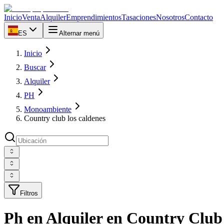
Inicio
Venta
Alquiler
Emprendimientos
Tasaciones
Nosotros
Contacto
ES
Alternar menú
Inicio
Buscar
Alquiler
PH
Monoambiente
Country club los caldenes
Filtros
Ph en Alquiler en Country Club 