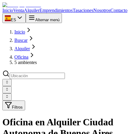
Inicio
Venta
Alquiler
Emprendimientos
Tasaciones
Nosotros
Contacto
ES
Alternar menú
Inicio
Buscar
Alquiler
Oficina
5 ambientes
Filtros
Oficina en Alquiler Ciudad
Autonoma de Buenos Aires