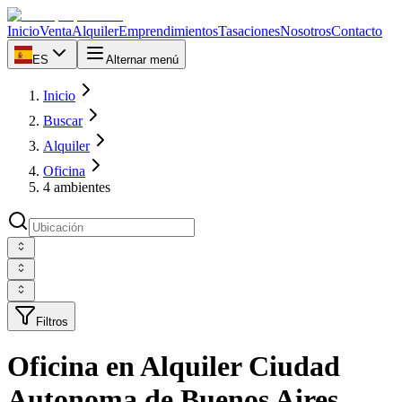
Inicio
Venta
Alquiler
Emprendimientos
Tasaciones
Nosotros
Contacto
ES
Alternar menú
Inicio
Buscar
Alquiler
Oficina
4 ambientes
Filtros
Oficina en Alquiler Ciudad
Autonoma de Buenos Aires