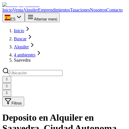
Inicio
Venta
Alquiler
Emprendimientos
Tasaciones
Nosotros
Contacto
ES
Alternar menú
Inicio
Buscar
Alquiler
4 ambientes
Saavedra
Filtros
Deposito en Alquiler en
Saavedra, Ciudad Autonoma