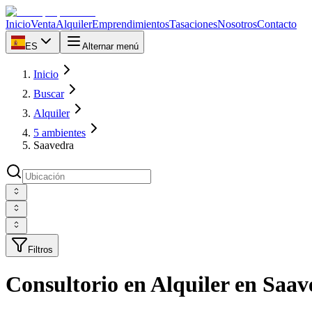
Inicio
Venta
Alquiler
Emprendimientos
Tasaciones
Nosotros
Contacto
ES
Alternar menú
Inicio
Buscar
Alquiler
5 ambientes
Saavedra
Filtros
Consultorio en Alquiler en Saa