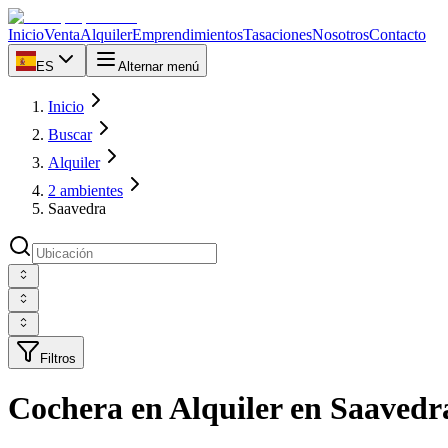
Inicio
Venta
Alquiler
Emprendimientos
Tasaciones
Nosotros
Contacto
ES
Alternar menú
Inicio
Buscar
Alquiler
2 ambientes
Saavedra
Filtros
Cochera en Alquiler en Saaved