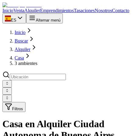
Inicio
Venta
Alquiler
Emprendimientos
Tasaciones
Nosotros
Contacto
ES
Alternar menú
Inicio
Buscar
Alquiler
Casa
3 ambientes
Filtros
Casa en Alquiler Ciudad
Autonoma de Buenos Aires