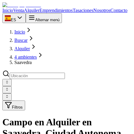
Inicio
Venta
Alquiler
Emprendimientos
Tasaciones
Nosotros
Contacto
ES
Alternar menú
Inicio
Buscar
Alquiler
4 ambientes
Saavedra
Filtros
Campo en Alquiler en
Saavedra, Ciudad Autonoma