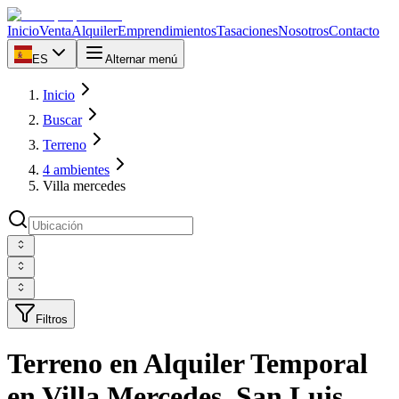
Inicio
Venta
Alquiler
Emprendimientos
Tasaciones
Nosotros
Contacto
ES
Alternar menú
Inicio
Buscar
Terreno
4 ambientes
Villa mercedes
Filtros
Terreno en Alquiler Temporal
en Villa Mercedes, San Luis