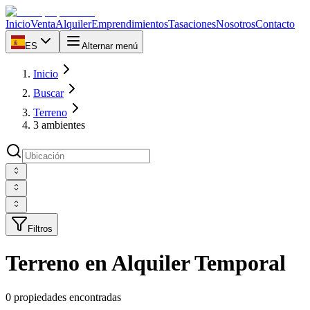
Inicio
Venta
Alquiler
Emprendimientos
Tasaciones
Nosotros
Contacto
ES
Alternar menú
Inicio
Buscar
Terreno
3 ambientes
Filtros
Terreno en Alquiler Temporal
0 propiedades encontradas