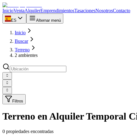
Inicio
Venta
Alquiler
Emprendimientos
Tasaciones
Nosotros
Contacto
ES
Alternar menú
Inicio
Buscar
Terreno
2 ambientes
Filtros
Terreno en Alquiler Temporal 
0 propiedades encontradas