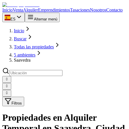
Inicio
Venta
Alquiler
Emprendimientos
Tasaciones
Nosotros
Contacto
ES
Alternar menú
Inicio
Buscar
Todas las propiedades
5 ambientes
Saavedra
Filtros
Propiedades en Alquiler
Temporal en Saavedra, Ciudad