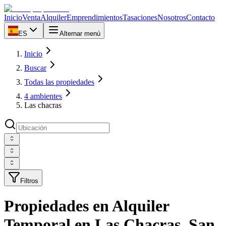
Inicio
Venta
Alquiler
Emprendimientos
Tasaciones
Nosotros
Contacto
ES
Alternar menú
Inicio
Buscar
Todas las propiedades
4 ambientes
Las chacras
Filtros
Propiedades en Alquiler
Temporal en Las Chacras, San