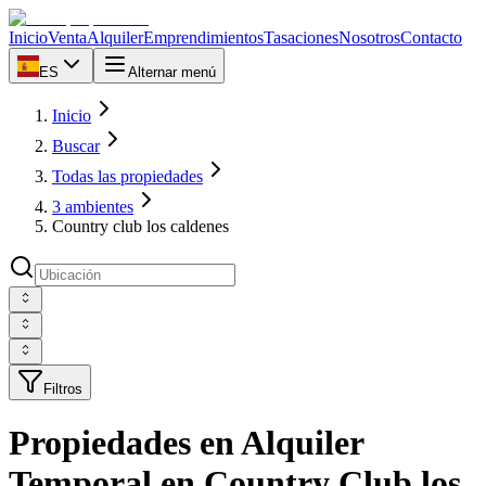
Inicio
Venta
Alquiler
Emprendimientos
Tasaciones
Nosotros
Contacto
ES
Alternar menú
Inicio
Buscar
Todas las propiedades
3 ambientes
Country club los caldenes
Filtros
Propiedades en Alquiler
Temporal en Country Club los