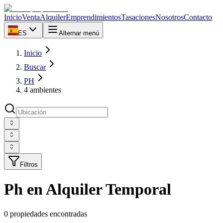
Inicio
Venta
Alquiler
Emprendimientos
Tasaciones
Nosotros
Contacto
ES
Alternar menú
Inicio
Buscar
PH
4 ambientes
Filtros
Ph en Alquiler Temporal
0 propiedades encontradas