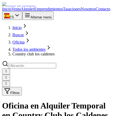
Inicio
Venta
Alquiler
Emprendimientos
Tasaciones
Nosotros
Contacto
ES
Alternar menú
Inicio
Buscar
Oficina
Todos los ambientes
Country club los caldenes
Filtros
Oficina en Alquiler Temporal
en Country Club los Caldenes,