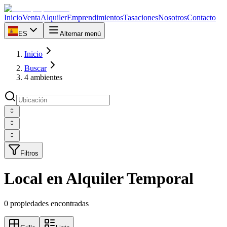
Inicio
Venta
Alquiler
Emprendimientos
Tasaciones
Nosotros
Contacto
ES
Alternar menú
Inicio
Buscar
4 ambientes
Filtros
Local en Alquiler Temporal
0 propiedades encontradas