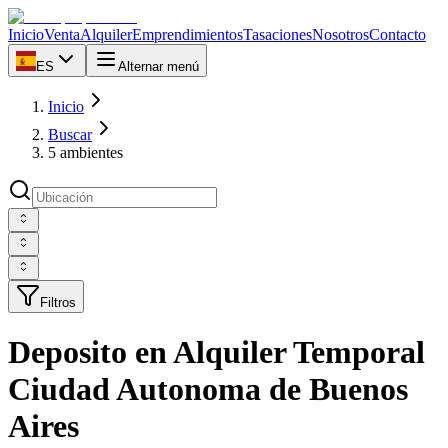
Inicio
Venta
Alquiler
Emprendimientos
Tasaciones
Nosotros
Contacto
ES
Alternar menú
Inicio
Buscar
5 ambientes
Filtros
Deposito en Alquiler Temporal
Ciudad Autonoma de Buenos
Aires