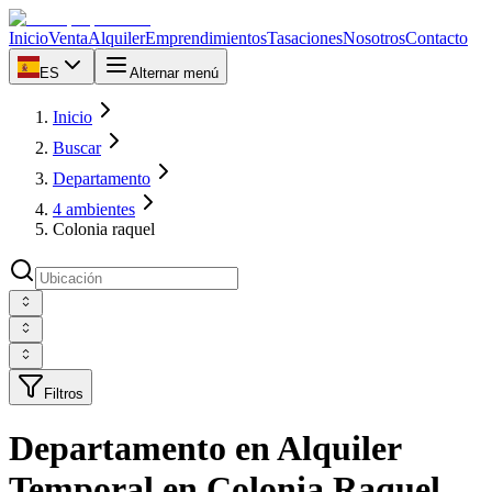
Inicio
Venta
Alquiler
Emprendimientos
Tasaciones
Nosotros
Contacto
ES
Alternar menú
Inicio
Buscar
Departamento
4 ambientes
Colonia raquel
Filtros
Departamento en Alquiler
Temporal en Colonia Raquel,