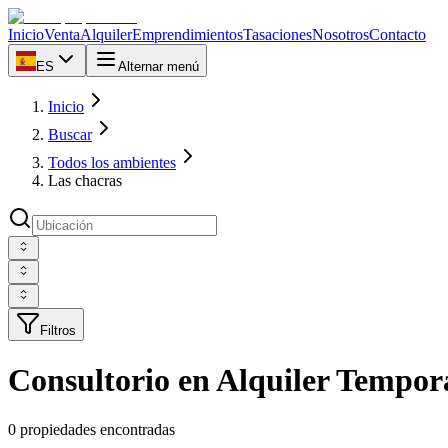
Inicio
Venta
Alquiler
Emprendimientos
Tasaciones
Nosotros
Contacto
ES
Alternar menú
Inicio
Buscar
Todos los ambientes
Las chacras
Filtros
Consultorio en Alquiler Tempor
0 propiedades encontradas