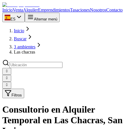
Inicio
Venta
Alquiler
Emprendimientos
Tasaciones
Nosotros
Contacto
ES
Alternar menú
Inicio
Buscar
3 ambientes
Las chacras
Filtros
Consultorio en Alquiler
Temporal en Las Chacras, San