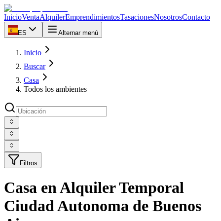
Inicio
Venta
Alquiler
Emprendimientos
Tasaciones
Nosotros
Contacto
ES
Alternar menú
Inicio
Buscar
Casa
Todos los ambientes
Filtros
Casa en Alquiler Temporal
Ciudad Autonoma de Buenos