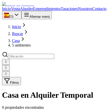
Inicio
Venta
Alquiler
Emprendimientos
Tasaciones
Nosotros
Contacto
ES
Alternar menú
Inicio
Buscar
Casa
5 ambientes
Filtros
Casa en Alquiler Temporal
0 propiedades encontradas