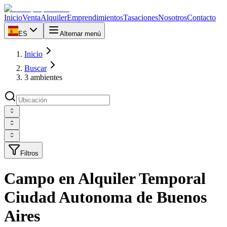
Inicio
Venta
Alquiler
Emprendimientos
Tasaciones
Nosotros
Contacto
ES
Alternar menú
Inicio
Buscar
3 ambientes
Filtros
Campo en Alquiler Temporal
Ciudad Autonoma de Buenos
Aires