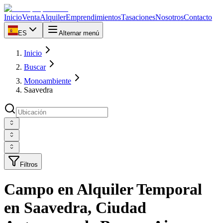
Inicio
Venta
Alquiler
Emprendimientos
Tasaciones
Nosotros
Contacto
ES
Alternar menú
Inicio
Buscar
Monoambiente
Saavedra
Filtros
Campo en Alquiler Temporal
en Saavedra, Ciudad